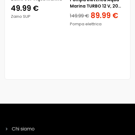
Marina TURBO 12 V, 20
49.99
€
psi
89.99
€
149.99
€
Zaino SUP
SUP
Pompa elettrica
AQ
SU
Ma
4
Fin
Chi siamo