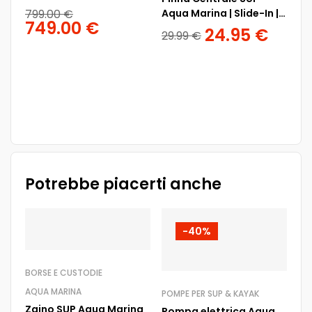
799.00
€
Aqua Marina | Slide-In |
749.00
€
SED
22 x 18 cm
24.95
€
29.99
€
INT
Se
In
2
Se
Potrebbe piacerti anche
-40%
BORSE E CUSTODIE
AQUA MARINA
POMPE PER SUP & KAYAK
Zaino SUP Aqua Marina
Pompa elettrica Aqua