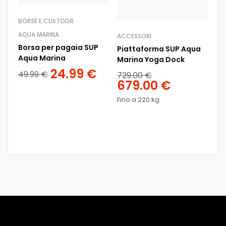
BORSE E CUSTODIE
AQUA MARINA
ACCESSORI
Borsa per pagaia SUP
Piattaforma SUP Aqua
Aqua Marina
Marina Yoga Dock
24.99
€
49.99
€
729.00
€
679.00
€
POM
Po
Fino a 220 kg
Ma
ps
14
Po