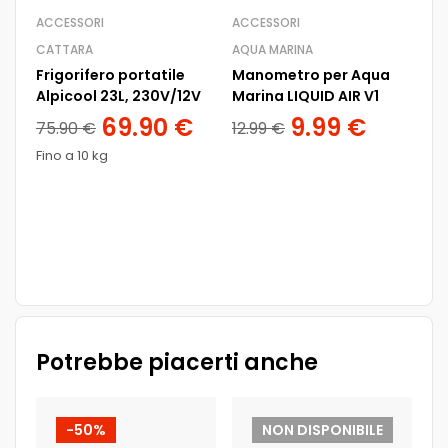
ACCESSORI
ACCESSORI
CATTARA
AQUA MARINA
Frigorifero portatile
Manometro per Aqua
Alpicool 23L, 230V/12V
Marina LIQUID AIR V1
AC
69.90
€
9.99
€
75.90
€
12.99
€
TO
Fino a 10 kg
Ca
a 
69
Potrebbe piacerti anche
-50%
NON DISPONIBILE