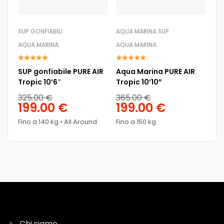
SUP GONFIABILI
AQUA MARINA SUP
SUP
AQUA MARINA
AQUA MARINA
AQ
SUP gonfiabile PURE AIR
Aqua Marina PURE AIR
SU
Tropic 10’6″
Tropic 10’10”
Tr
325.00
€
365.00
€
32
199.00
€
199.00
€
1
Fino a 140 kg • All Around
Fino a 150 kg
Fin
Chi siamo