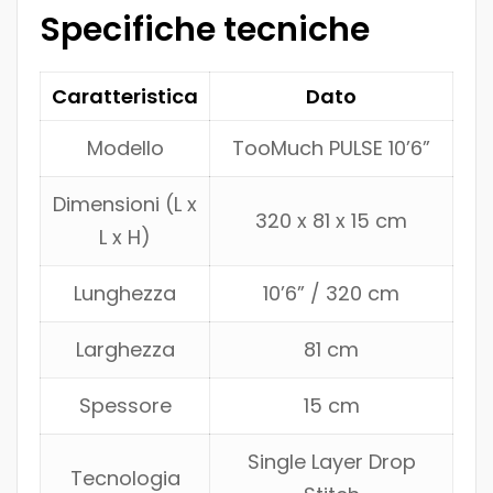
Specifiche tecniche
Caratteristica
Dato
Modello
TooMuch PULSE 10’6”
Dimensioni (L x
320 x 81 x 15 cm
L x H)
Lunghezza
10’6” / 320 cm
Larghezza
81 cm
Spessore
15 cm
Single Layer Drop
Tecnologia