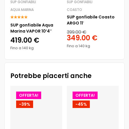
SUP GONFIABILI
SUP GONFIABILI
AQ
AQUA MARINA
COASTO
AQ
SUP gonfiabile Coasto
SU
ARGO 11′
Ma
SUP gonfiabile Aqua
Marina VAPOR 10’4″
399.00
€
74
349.00
€
6
419.00
€
Fino a 140 kg
Fin
Fino a 140 kg
Potrebbe piacerti anche
OFFERTA!
OFFERTA!
-39%
-45%