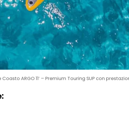
e Coasto ARGO 11′ – Premium Touring SUP con prestazion
: