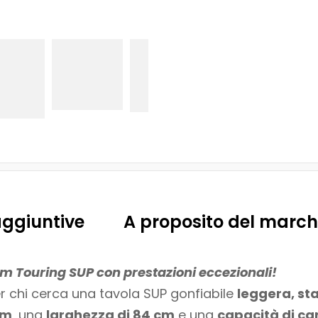
aggiuntive
A proposito del march
m Touring SUP con prestazioni eccezionali!
er chi cerca una tavola SUP gonfiabile
leggera, sta
cm
, una
larghezza di 84 cm
e una
capacità di ca