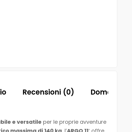
io
Recensioni (0)
Domande
bile e versatile
per le proprie avventure
rico massima di 140 kg
, l’
ARGO 11′
offre