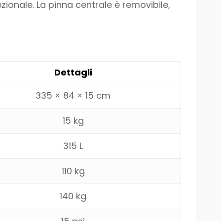
ezionale. La pinna centrale è removibile,
Dettagli
335 × 84 × 15 cm
15 kg
315 L
110 kg
140 kg