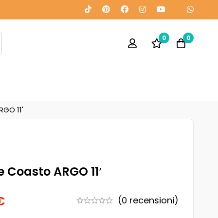
0
0
RGO 11'
e Coasto ARGO 11′
€
(0 recensioni)