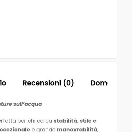
io
Recensioni (0)
Domande
ture sull’acqua
erfetta per chi cerca
stabilità, stile e
eccezionale
e grande
manovrabilità
,