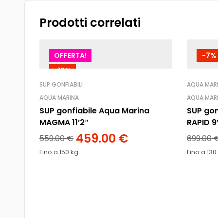
Prodotti correlati
OFFERTA!
-7%
-18%
SUP GONFIABILI
AQUA MARI
AQUA MARINA
AQUA MAR
SUP gonfiabile Aqua Marina
SUP gon
MAGMA 11’2″
RAPID 9
459.00
€
559.00
€
699.00
Fino a 150 kg
Fino a 130