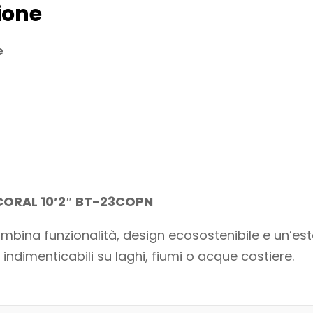
ione
e
 CORAL 10’2″ BT-23COPN
ina funzionalità, design ecosostenibile e un’est
ndimenticabili su laghi, fiumi o acque costiere.