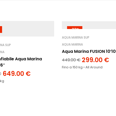
-33%
AQUA MARINA SUP
AQUA MARINA
NA SUP
Aqua Marina FUSION 10’10
INA
299.00
€
fiabile Aqua Marina
449.00
€
’6″
Fino a 150 kg • All Around
649.00
€
€
 kg