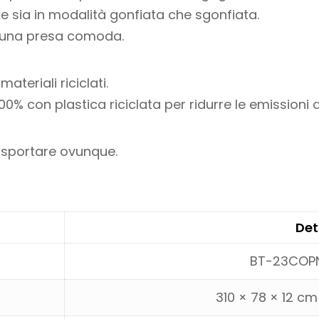
e sia in modalità gonfiata che sgonfiata.
r una presa comoda.
teriali riciclati.
% con plastica riciclata per ridurre le emissioni d
rasportare ovunque.
Det
BT-23COPN
310 × 78 × 12 cm 