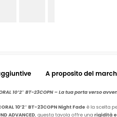
aggiuntive
A proposito del march
RAL 10’2″ BT-23COPN – La tua porta verso avven
 CORAL 10’2″ BT-23COPN Night Fade
è la scelta p
UND ADVANCED
, questa tavola offre una
rigidità 