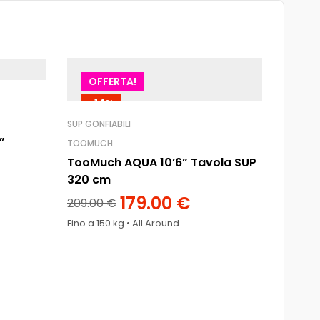
OFFERTA!
OF
-14%
-5
SUP GONFIABILI
”
TOOMUCH
TooMuch AQUA 10’6” Tavola SUP
320 cm
179.00
€
209.00
€
Fino a 150 kg • All Around
SUP GONF
AQUA M
SUP g