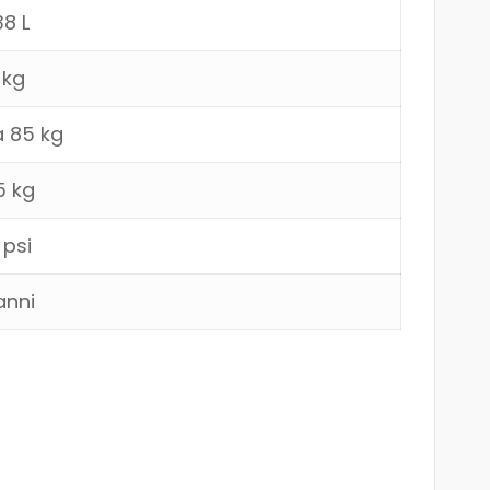
8 L
 kg
a 85 kg
5 kg
 psi
anni