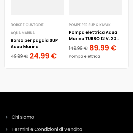
BORSE E CUSTODIE
POMPE PER SUP & KAYAK
Pompa elettrica Aqua
AQUA MARINA
Marina TURBO 12 V, 20
Borsa per pagaia SUP
psi
89.99
€
Aqua Marina
149.99
€
24.99
€
49.99
€
Pompa elettrica
Chi siamo
Termini e Condizioni di Vendita