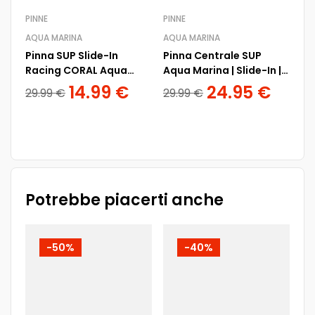
PINNE
PINNE
PA
AQUA MARINA
AQUA MARINA
AQ
Pinna SUP Slide-In
Pinna Centrale SUP
Pa
Racing CORAL Aqua
Aqua Marina | Slide-In |
3 
Marina
22 x 18 cm
14.99
€
24.95
€
29.99
€
29.99
€
29
Potrebbe piacerti anche
-50%
-40%