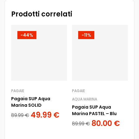
Prodotti correlati
-44%
-11%
PAGAIE
PAGAIE
PA
Pagaia SUP Aqua
AQUA MARINA
AQ
Marina SOLID
Pagaia SUP Aqua
Pa
49.99
€
Marina PASTEL – Blu
RI
89.99
€
80.00
€
89.99
€
79