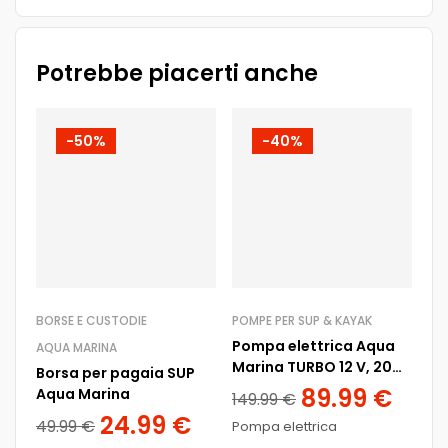
Potrebbe piacerti anche
-50%
-40%
BORSE E CUSTODIE
POMPE PER SUP & KAYAK
AQ
Pompa elettrica Aqua
AQUA MARINA
AQ
Marina TURBO 12 V, 20
Borsa per pagaia SUP
SU
psi
89.99
€
Aqua Marina
Ma
149.99
€
24.99
€
79
49.99
€
Pompa elettrica
6