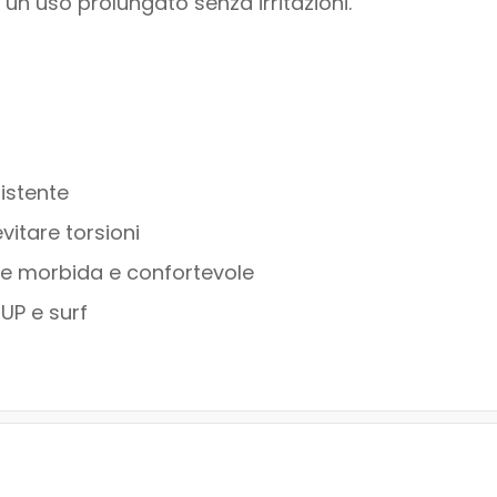
 un uso prolungato senza irritazioni.
sistente
evitare torsioni
ne morbida e confortevole
UP e surf