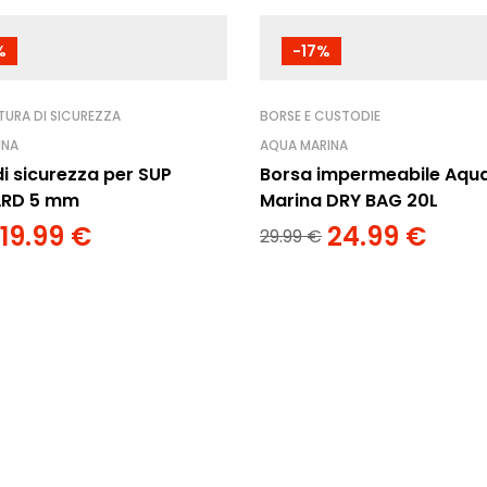
%
-17%
URA DI SICUREZZA
BORSE E CUSTODIE
INA
AQUA MARINA
i sicurezza per SUP
Borsa impermeabile Aqu
RD 5 mm
Marina DRY BAG 20L
19.99
€
24.99
€
29.99
€