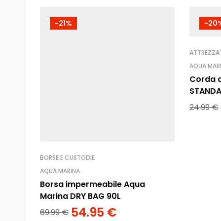
-21%
-20
ATTREZZAT
AQUA MAR
Corda d
STANDA
24.99
€
BORSE E CUSTODIE
AQUA MARINA
Borsa impermeabile Aqua
Marina DRY BAG 90L
54.95
€
69.99
€