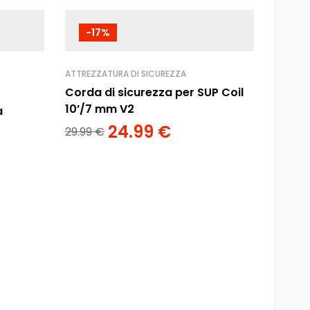
-17%
-2
ATTREZZATURA DI SICUREZZA
Corda di sicurezza per SUP Coil
10’/7 mm V2
a
24.99
€
29.99
€
BORSE E
AQUA M
Borsa
Marin
34.99