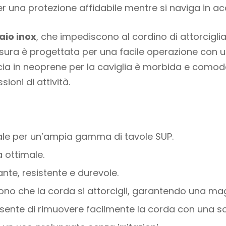
r una protezione affidabile mentre si naviga in ac
iaio inox
, che impediscono al cordino di attorcigl
iusura è progettata per una facile operazione con 
scia in neoprene per la caviglia è morbida e comod
oni di attività.
deale per un’ampia gamma di tavole SUP.
 ottimale.
ante, resistente e durevole.
ono che la corda si attorcigli, garantendo una ma
nsente di rimuovere facilmente la corda con una s